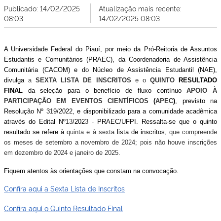
Publicado: 14/02/2025
Atualização mais recente:
08:03
14/02/2025 08:03
A Universidade Federal do Piauí, por meio da Pró-Reitoria de Assuntos
Estudantis e Comunitários (PRAEC), da Coordenadoria de Assistência
Comunitária (CACOM) e do Núcleo de Assistência Estudantil (NAE),
divulga
a
SEXTA LISTA DE INSCRITOS
e o
QUINTO
RESULTADO
FINAL
da seleção para o benefício de fluxo contínuo
APOIO À
PARTICIPAÇÃO EM EVENTOS CIENTÍFICOS
(
APEC
)
, previsto na
Resolução Nº 319/2022, e disponibilizado para a comunidade acadêmica
através do Edital Nº
13
/202
3 -
PRAEC/UFPI. Ressalta-se que o quinto
resultado se refere à
quinta e à sexta
lista de inscritos
, que compreende
os meses de setembro a novembro de 2024; pois não houve inscrições
em dezembro de 2024 e janeiro de 2025.
Fiquem atentos às orientações que constam na convocação.
Confira aqui a Sexta Lista de Inscritos
Confira aqui o Quinto Resultado Final