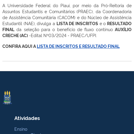
A Universidade Federal do Piauí, por meio da Pró-Reitoria de
Assuntos Estudantis e Comunitários (PRAEC), da Coordenadoria
de Assistência Comunitária (CACOM) e do Núcleo de Assistência
Estudantil (NAE), divulga a
LISTA DE INSCRITOS
e o
RESULTADO
FINAL
da seleção para o benefício de fluxo contínuo
AUXÍLIO
CRECHE (AC)
-Edital Nº03/2024 - PRAEC/UFPI.
CONFIRA AQUI A
LISTA DE INSCRITOS E RESULTADO FINAL
Atividades
Ensino