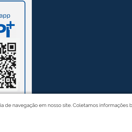
ia de navegação em nosso site. Coletamos informações bási