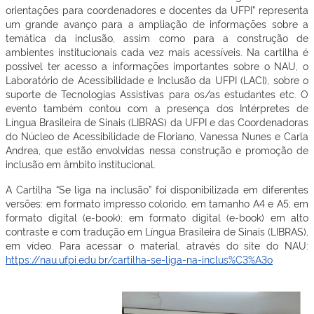
orientações para coordenadores e docentes da UFPI” representa
um grande avanço para a ampliação de informações sobre a
temática da inclusão, assim como para a construção de
ambientes institucionais cada vez mais acessíveis. Na cartilha é
possivel ter acesso a informações importantes sobre o NAU, o
Laboratório de Acessibilidade e Inclusão da UFPI (LACI), sobre o
suporte de Tecnologias Assistivas para os/as estudantes etc. O
evento também contou com a presença dos Intérpretes de
Língua Brasileira de Sinais (LIBRAS) da UFPI e das Coordenadoras
do Núcleo de Acessibilidade de Floriano, Vanessa Nunes e Carla
Andrea, que estão envolvidas nessa construção e promoção de
inclusão em âmbito institucional.
A Cartilha “Se liga na inclusão” foi disponibilizada em diferentes
versões: em formato impresso colorido, em tamanho A4 e A5; em
formato digital (e-book); em formato digital (e-book) em alto
contraste e com tradução em Língua Brasileira de Sinais (LIBRAS),
em vídeo. Para acessar o material, através do site do NAU:
https://nau.ufpi.edu.br/cartilha-se-liga-na-inclus%C3%A3o