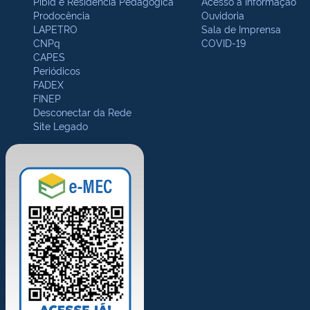
Pibid e Residência Pedagógica
Acesso à Informação
Prodocência
Ouvidoria
LAPETRO
Sala de Imprensa
CNPq
COVID-19
CAPES
Periódicos
FADEX
FINEP
Desconectar da Rede
Site Legado