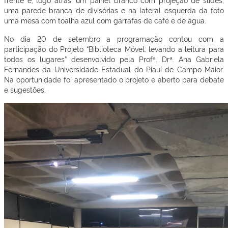
uma parede branca de divisórias e na lateral esquerda da foto
uma mesa com toalha azul com garrafas de café e de água.
No dia 20 de setembro a programação contou com a
participação do Projeto “Biblioteca Móvel: levando a leitura para
todos os lugares” desenvolvido pela Profª. Drª. Ana Gabriela
Fernandes da Universidade Estadual do Piauí de Campo Maior.
Na oportunidade foi apresentado o projeto e aberto para debate
e sugestões.