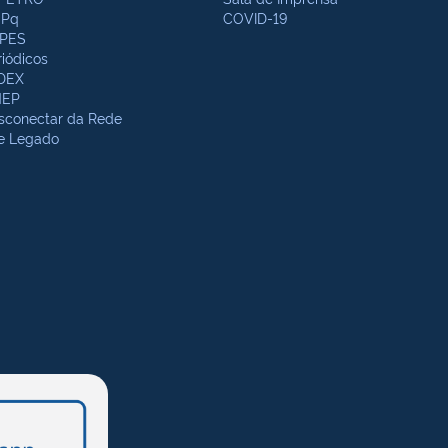
Pq
COVID-19
PES
riódicos
DEX
NEP
sconectar da Rede
te Legado