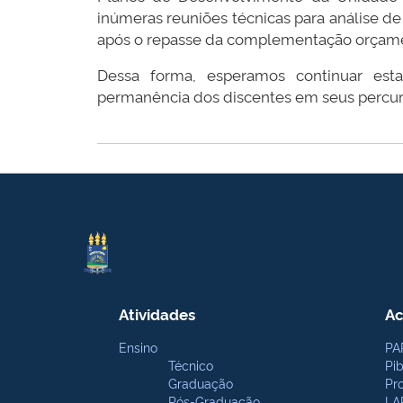
inúmeras reuniões técnicas para análise de
após o repasse da complementação orçame
Dessa forma, esperamos continuar est
permanência dos discentes em seus percur
Atividades
Ac
Ensino
PA
Técnico
Pi
Graduação
Pr
Pós-Graduação
LA