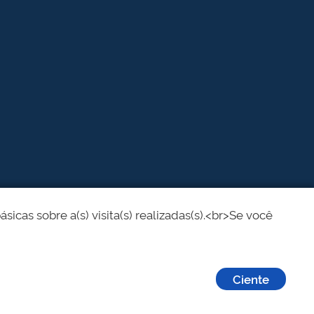
cas sobre a(s) visita(s) realizadas(s).<br>Se você
Ciente