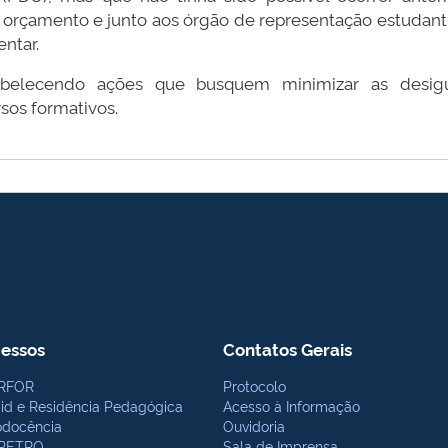
 orçamento e junto aos órgão de representação estudantil
ntar.
abelecendo ações que busquem minimizar as desigu
sos formativos.
essos
Contatos Gerais
RFOR
Protocolo
bid e Residência Pedagógica
Acesso à Informação
odocência
Ouvidoria
PETRO
Sala de Imprensa