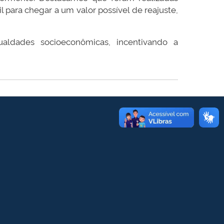
 para chegar a um valor possível de reajuste,
aldades socioeconômicas, incentivando a