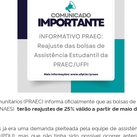
munitários (PRAEC) informa oficialmente que as bolsas de
(PNAES)
terão reajustes de 25% válido a partir de maio 
s já era uma demanda pleiteada pela equipe de assistên
PDU), mas que não tinha sido possível ocorrer anter