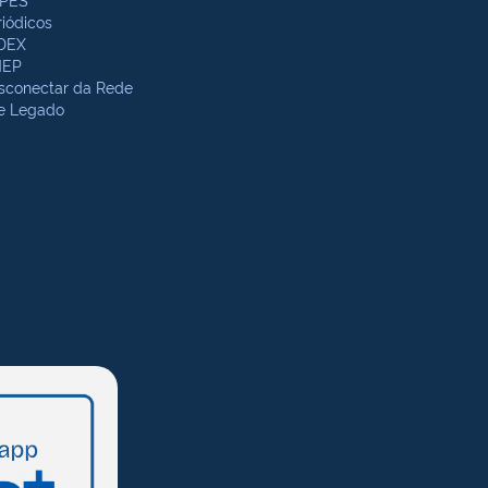
riódicos
DEX
NEP
sconectar da Rede
te Legado