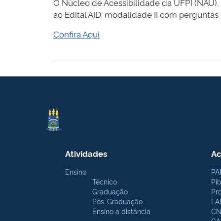
O Núcleo de Acessibilidade da UFPI (NAU),
ao Edital AID: modalidade II com perguntas 
Confira Aqui
Atividades
Ac
Ensino
PA
Técnico
Pi
Graduação
Pr
Pós-Graduação
LA
Ensino a distância
CN
CA