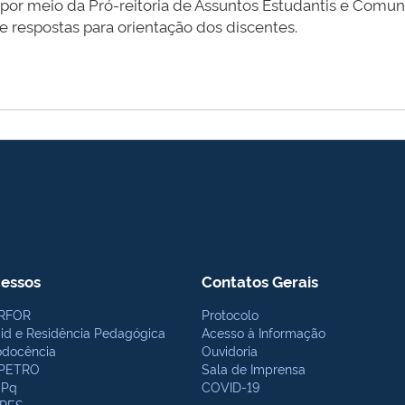
 por meio da Pró-reitoria de Assuntos Estudantis e Comu
e respostas para orientação dos discentes.
essos
Contatos Gerais
RFOR
Protocolo
bid e Residência Pedagógica
Acesso à Informação
odocência
Ouvidoria
PETRO
Sala de Imprensa
Pq
COVID-19
PES