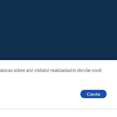
cas sobre a(s) visita(s) realizadas(s).<br>Se você
Ciente