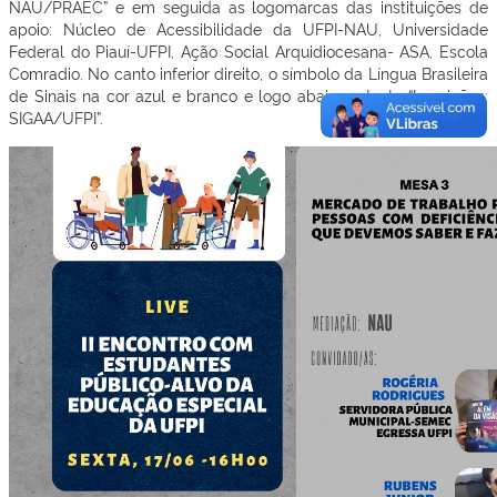
NAU/PRAEC” e em seguida as logomarcas das instituições de
apoio: Núcleo de Acessibilidade da UFPI-NAU, Universidade
Federal do Piauí-UFPI, Ação Social Arquidiocesana- ASA, Escola
Comradio. No canto inferior direito, o símbolo da Língua Brasileira
de Sinais na cor azul e branco e logo abaixo o texto “Inscrições:
SIGAA/UFPI”.