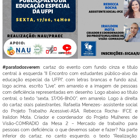
#paratodosverem
: cartaz do evento com fundo cinza e título
central à esquerda “II Encontro com estudantes público-alvo da
educação especial da UFPI”, com letras brancas e fundo azul,
logo acima, escrito “Live”, em amarelo e a imagem de pessoas
com deficiência representadas em desenho. Logo abaixo ao título
central, o texto “sexta, 17/06-8h00”, em amarelo. Logo à direita
do cartaz o(a)s palestrantes, Rafaella Menezes- assistente social
do Projeto Trabalho Acessível-ASA, Rebecca Rocha- IFCE e
Iraildon Mota, Criador e coordenador do Projeto Mulheres de
Visão-COMRADIO da Mesa 2 – Mercado de trabalho para
pessoas com deficiência: o que devemos saber e fazer? Na parte
inferior do cartaz, no canto esquerdo, o texto “Realização: