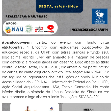
#paratodosverem
: cartaz do evento com fundo cinza
etítulocentral “II Encontro com estudantes público-alvo da
educação especial da UFPI”, com letras brancas e fundo azul,
logo acima, escrito “Live”, em amarelo e a imagem de pessoas
com deficiência representadas em desenho. Logo abaixo ao título
central, o texto “sexta, 17/06-8h00”, em amarelo. Na parte inferior
do cartaz, no canto esquerdo, o texto “Realização: NAU/PRAEC” e
em seguida as logomarcas das instituições de apoio: Núcleo de
Acessibilidade da UFPI-NAU, Universidade Federal do Piauí-UFPI,
Ação Social Arquidiocesana- ASA, Escola Comradio. No canto
inferior direito, o símbolo da Língua Brasileira de Sinais na cor
azul e branco e logo abaixo o texto “Inscrições: SIGAA/UFPI”.