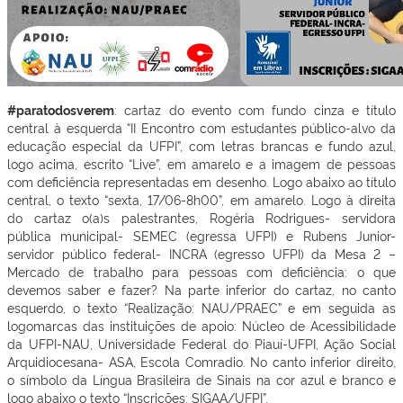
#paratodosverem
: cartaz do evento com fundo cinza e título
central à esquerda “II Encontro com estudantes público-alvo da
educação especial da UFPI”, com letras brancas e fundo azul,
logo acima, escrito “Live”, em amarelo e a imagem de pessoas
com deficiência representadas em desenho. Logo abaixo ao título
central, o texto “sexta, 17/06-8h00”, em amarelo. Logo à direita
do cartaz o(a)s palestrantes, Rogéria Rodrigues- servidora
pública municipal- SEMEC (egressa UFPI) e Rubens Junior-
servidor público federal- INCRA (egresso UFPI) da Mesa 2 –
Mercado de trabalho para pessoas com deficiência: o que
devemos saber e fazer? Na parte inferior do cartaz, no canto
esquerdo, o texto “Realização: NAU/PRAEC” e em seguida as
logomarcas das instituições de apoio: Núcleo de Acessibilidade
da UFPI-NAU, Universidade Federal do Piauí-UFPI, Ação Social
Arquidiocesana- ASA, Escola Comradio. No canto inferior direito,
o símbolo da Língua Brasileira de Sinais na cor azul e branco e
logo abaixo o texto “Inscrições: SIGAA/UFPI”.