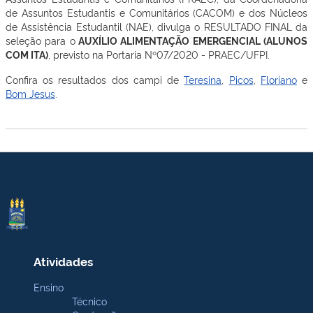
de Assuntos Estudantis e Comunitários (CACOM) e dos Núcleos
de Assistência Estudantil (NAE), divulga o RESULTADO FINAL da
seleção para o
AUXÍLIO ALIMENTAÇÃO EMERGENCIAL (ALUNOS
COM ITA)
, previsto na Portaria Nº07/2020 - PRAEC/UFPI.
Confira os resultados dos campi de
Teresina
,
Picos
,
Floriano
e
Bom Jesus
.
Atividades
Ensino
Técnico