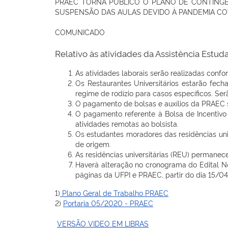
PRAEC TORNA PÚBLICO O PLANO DE CONTINGE
SUSPENSÃO DAS AULAS DEVIDO À PANDEMIA COV
COMUNICADO
Relativo às atividades da Assistência Estu
As atividades laborais serão realizadas confo
Os Restaurantes Universitários estarão fech
regime de rodízio para casos específicos. Ser
O pagamento de bolsas e auxílios da PRAEC 
O pagamento referente à Bolsa de Incentivo à
atividades remotas ao bolsista.
Os estudantes moradores das residências uni
de origem.
As residências universitárias (REU) permane
Haverá alteração no cronograma do Edital N
páginas da UFPI e PRAEC, partir do dia 15/04
1)
Plano Geral de Trabalho PRAEC
2)
Portaria 05/2020 - PRAEC
VERSÃO VIDEO EM LIBRAS