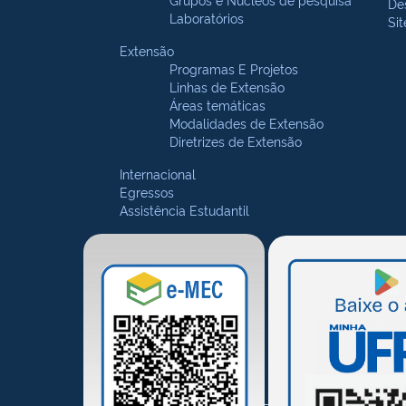
De
Laboratórios
Si
Extensão
Programas E Projetos
Linhas de Extensão
Áreas temáticas
Modalidades de Extensão
Diretrizes de Extensão
Internacional
Egressos
Assistência Estudantil