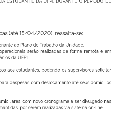
A ESTUDANTIL DA UFPI, DURANTE O PERÍODO DE
cas (até 15/04/2020), ressalta-se:
ante ao Plano de Trabalho da Unidade.
e operacionais serão realizadas de forma remota e em
ênios da UFPI.
zos aos estudantes, podendo os supervisores solicitar
a para despesas com deslocamento até seus domicílios
omiciliares, com novo cronograma a ser divulgado nas
antidas, por serem realizadas via sistema on-line.