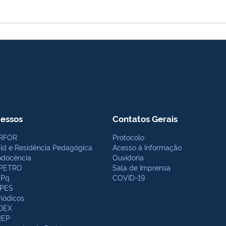
essos
Contatos Gerais
RFOR
Protocolo
bid e Residência Pedagógica
Acesso à Informação
odocência
Ouvidoria
PETRO
Sala de Imprensa
Pq
COVID-19
PES
riódicos
DEX
NEP