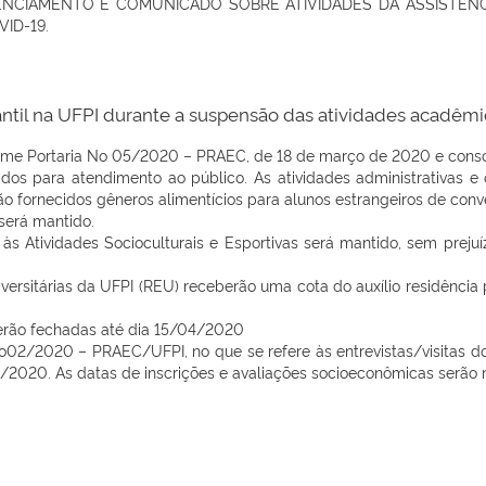
NCIAMENTO E COMUNICADO SOBRE ATIVIDADES DA ASSISTÊNCI
ID-19.
dantil na UFPI durante a suspensão das atividades acadêmi
rme Portaria N
o
05/2020 – PRAEC, de 18 de março de 2020 e conson
ados para atendimento ao público. As atividades administrativas 
ão fornecidos gêneros alimentícios para alunos estrangeiros de conv
será mantido.
s Atividades Socioculturais e Esportivas será mantido, sem prejuí
versitárias da UFPI (REU) receberão uma cota do auxílio residênci
cerão fechadas até dia 15/04/2020
o
02/2020 – PRAEC/UFPI, no que se refere às entrevistas/visitas d
/2020. As datas de inscrições e avaliações socioeconômicas serão m