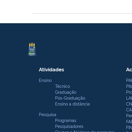
Atividades
Ac
Ensino
PA
Técnico
Pi
Graduação
Pr
Pós-Graduação
LA
Ensino a distância
CN
CA
Pesquisa
Pe
Programas
FA
Pesquisadores
FI
Grupos e Núcleos de pesquisa