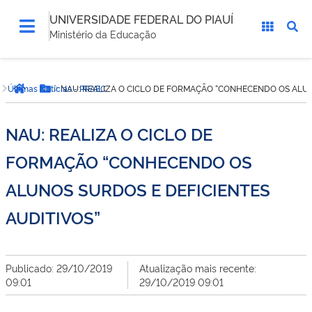
UNIVERSIDADE FEDERAL DO PIAUÍ
Ministério da Educação
Você
Últimas Notícias - PRAEC
NAU: REALIZA O CICLO DE FORMAÇÃO “CONHECENDO OS ALUN
está
Página inicial
Botão Menu
aqui:
NAU: REALIZA O CICLO DE
FORMAÇÃO “CONHECENDO OS
ALUNOS SURDOS E DEFICIENTES
AUDITIVOS”
Publicado: 29/10/2019
Atualização mais recente:
09:01
29/10/2019 09:01