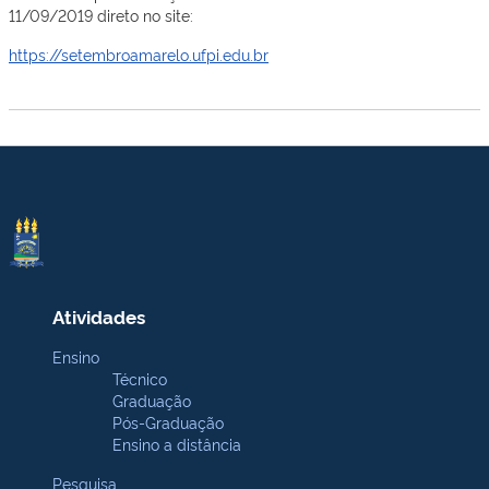
11/09/2019 direto no site:
https://setembroamarelo.ufpi.edu.br
Atividades
Ensino
Técnico
Graduação
Pós-Graduação
Ensino a distância
Pesquisa