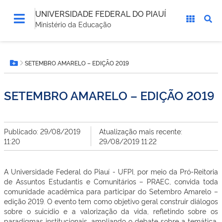
UNIVERSIDADE FEDERAL DO PIAUÍ
Ministério da Educação
Você
SETEMBRO AMARELO – EDIÇÃO 2019
está
Botão Menu
aqui:
SETEMBRO AMARELO – EDIÇÃO 2019
Publicado: 29/08/2019
Atualização mais recente:
11:20
29/08/2019 11:22
A Universidade Federal do Piauí - UFPI, por meio da Pró-Reitoria
de Assuntos Estudantis e Comunitários – PRAEC, convida toda
comunidade acadêmica para participar do Setembro Amarelo –
edição 2019. O evento tem como objetivo geral construir diálogos
sobre o suicídio e a valorização da vida, refletindo sobre os
paradigmas institucionais, ampliando o debate sobre a temática,