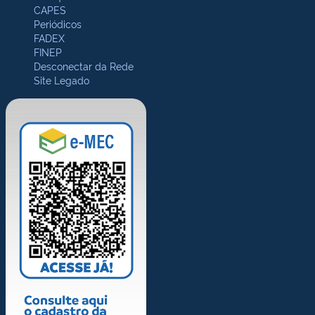
CAPES
Periódicos
FADEX
FINEP
Desconectar da Rede
Site Legado