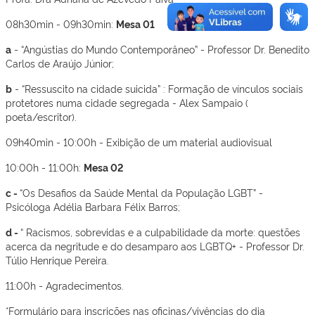
08h30min - 09h30min:
Mesa 01
a
- “Angústias do Mundo Contemporâneo” - Professor Dr. Benedito
Carlos de Araújo Júnior;
b
- “Ressuscito na cidade suicida” : Formação de vínculos sociais
protetores numa cidade segregada - Alex Sampaio (
poeta/escritor).
09h40min - 10:00h - Exibição de um material audiovisual
10:00h - 11:00h:
Mesa 02
c -
“Os Desafios da Saúde Mental da População LGBT” -
Psicóloga Adélia Barbara Félix Barros;
d -
“ Racismos, sobrevidas e a culpabilidade da morte: questões
acerca da negritude e do desamparo aos LGBTQ+ - Professor Dr.
Túlio Henrique Pereira.
11:00h - Agradecimentos.
*Formulário para inscrições nas oficinas/vivências do dia