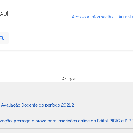
AUÍ
Acesso à Informação
Autenti
Artigos
 Avaliação Docente do período 2021.2
vação, prorroga o prazo para inscrições online do Edital PIBIC e PIB