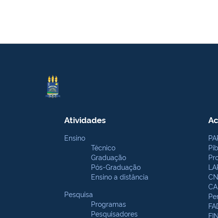
Atividades
Ac
Ensino
PA
Técnico
Pi
Graduação
Pr
Pós-Graduação
LA
Ensino a distância
CN
CA
Pesquisa
Pe
Programas
FA
Pesquisadores
FI