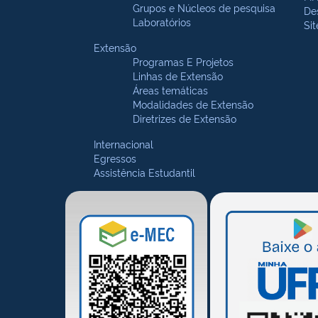
Grupos e Núcleos de pesquisa
De
Laboratórios
Si
Extensão
Programas E Projetos
Linhas de Extensão
Áreas temáticas
Modalidades de Extensão
Diretrizes de Extensão
Internacional
Egressos
Assistência Estudantil