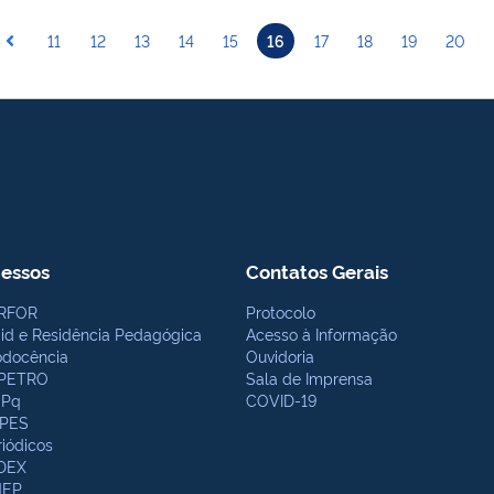
11
12
13
14
15
16
17
18
19
20
essos
Contatos Gerais
RFOR
Protocolo
bid e Residência Pedagógica
Acesso à Informação
odocência
Ouvidoria
PETRO
Sala de Imprensa
Pq
COVID-19
PES
riódicos
DEX
NEP