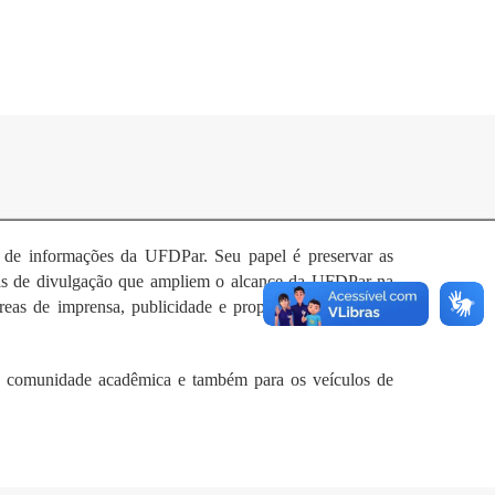
o de informações da UFDPar. Seu papel é preservar as
gias de divulgação que ampliem o alcance da UFDPar na
reas de imprensa, publicidade e propaganda e relações
 a comunidade acadêmica e também para os veículos de