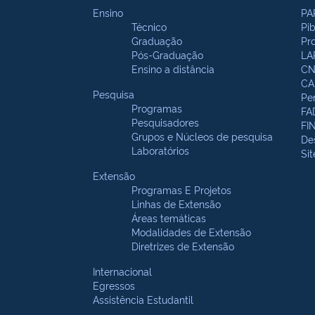
Ensino
PA
Técnico
Pi
Graduação
Pr
Pós-Graduação
LA
Ensino a distância
CN
CA
Pesquisa
Pe
Programas
FA
Pesquisadores
FI
Grupos e Núcleos de pesquisa
De
Laboratórios
Si
Extensão
Programas E Projetos
Linhas de Extensão
Áreas temáticas
Modalidades de Extensão
Diretrizes de Extensão
Internacional
Egressos
Assistência Estudantil