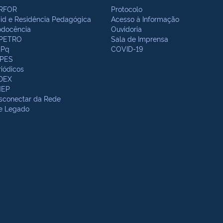
RFOR
Protocolo
bid e Residência Pedagógica
Acesso à Informação
odocência
Ouvidoria
PETRO
Sala de Imprensa
Pq
COVID-19
PES
riódicos
DEX
NEP
sconectar da Rede
te Legado