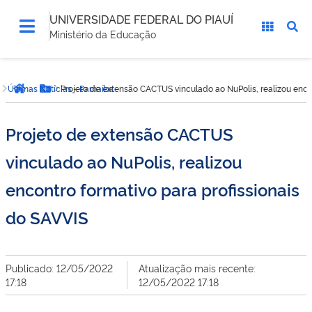
UNIVERSIDADE FEDERAL DO PIAUÍ
Ministério da Educação
Você
Últimas Notícias - Parnaíba
Projeto de extensão CACTUS vinculado ao NuPolis, realizou encon
está
Página inicial
Botão Menu
aqui:
Projeto de extensão CACTUS
vinculado ao NuPolis, realizou
encontro formativo para profissionais
do SAVVIS
Publicado: 12/05/2022
Atualização mais recente:
17:18
12/05/2022 17:18