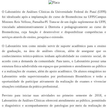
O Laboratório de Análises Clínicas da Universidade Federal do Piauí (UFPI)
foi
idealizado após a implantação do curso de Biomedicina na UFPI/Campus
Ministro Reis
Velloso, Parnaíba-PI. Trata-se de um órgão suplementar da UFPI,
vinculado
administrativamente à Diretoria e pedagogicamente ao curso de
Biomedicina, cuja
função é desenvolver e disponibilizar competências e
serviços através do ensino,
pesquisa e extensão.
O Laboratório tem como missão servir de suporte acadêmico para o ensino
de
graduação, na área de análises clínicas, além de assegurar que os
conhecimentos
teórico-práticos tenham aplicabilidade no contexto social, de
acordo com a demanda da
comunidade. Para tanto, o Laboratório possui uma
estrutura física subdividida em
espaços que permitem o atendimento ao público
e a realizações de exames, além do
apoio acadêmico. Os alunos estagiários no
Laboratório serão supervisionados por
profissionais Biomédicos e terão a
oportunidade de participar ativamente da realização
de exames e vivenciar
situações cotidianas da prática profissional.
Previsto para iniciar suas atividades no primeiro semestre de 2018, o
Laboratório
de Análises Clínicas oferecerá atendimento ao público, permitindo
o diagnóstico e
acompanhamento de patologias por meio da realização de