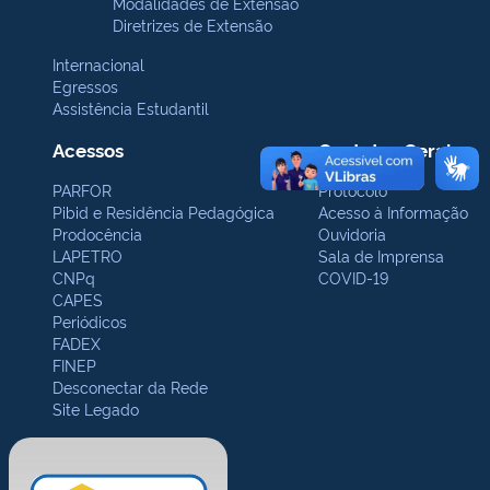
Modalidades de Extensão
Diretrizes de Extensão
Internacional
Egressos
Assistência Estudantil
Acessos
Contatos Gerais
PARFOR
Protocolo
Pibid e Residência Pedagógica
Acesso à Informação
Prodocência
Ouvidoria
LAPETRO
Sala de Imprensa
CNPq
COVID-19
CAPES
Periódicos
FADEX
FINEP
Desconectar da Rede
Site Legado