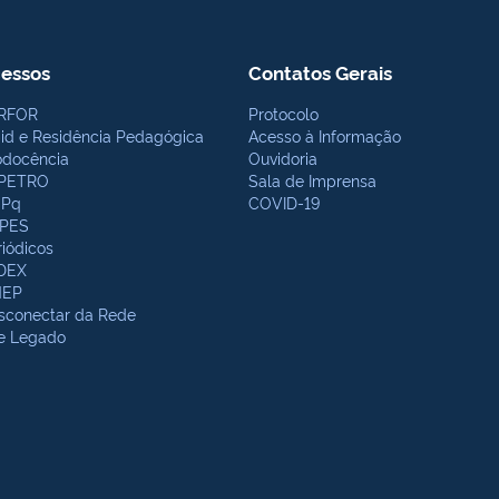
essos
Contatos Gerais
RFOR
Protocolo
bid e Residência Pedagógica
Acesso à Informação
odocência
Ouvidoria
PETRO
Sala de Imprensa
Pq
COVID-19
PES
riódicos
DEX
NEP
sconectar da Rede
te Legado