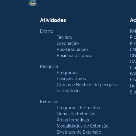
Atividades
Ac
Ensino
PA
Técnico
Pi
Graduação
Pr
Pós-Graduação
LA
Ensino a distância
CN
CA
Pesquisa
Pe
Programas
FA
Pesquisadores
FI
Grupos e Núcleos de pesquisa
De
Laboratórios
Si
Extensão
Programas E Projetos
Linhas de Extensão
Áreas temáticas
Modalidades de Extensão
Diretrizes de Extensão