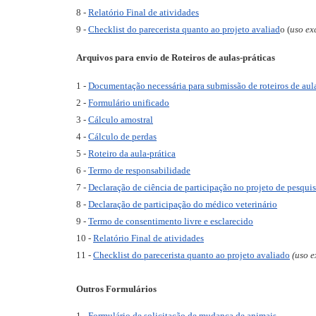
8 -
Relatório Final de atividades
9 -
Checklist do parecerista quanto ao projeto avaliad
o (
uso ex
Arquivos para envio de
Roteiros de aulas-práticas
1 -
Documentação necessária para submissão de roteiros de aula
2 -
Formulário unificado
3 -
Cálculo amostral
4 -
Cálculo de perdas
5 -
Roteiro da aula-prática
6 -
Termo de responsabilidade
7 -
Declaração de ciência de participação no projeto de pesqui
8 -
Declaração de participação do médico veterinário
9 -
Termo de consentimento livre e esclarecido
10 -
Relatório Final de atividades
11 -
Checklist do parecerista quanto ao projeto avaliado
(uso e
Outros Formulários
1 -
Formulário de solicitação de mudança de animais