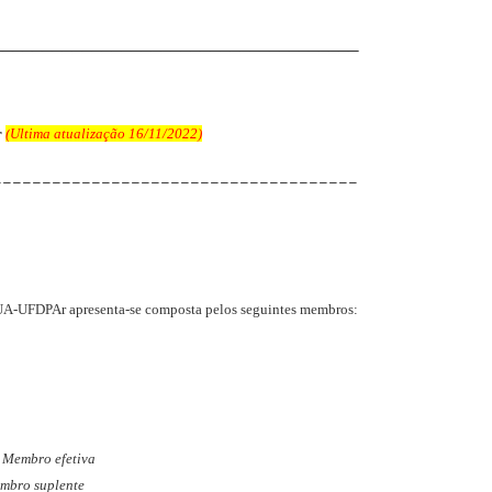
_____________________________________
r
(
Ultima atualização 16/11/2022
)
_____________________________________
CEUA-UFDPAr apresenta-se composta pelos seguintes membros:
-
Membro efetiva
mbro suplente