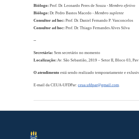
Biólogo:
Prof. Dr. Leonardo Peres de Souza -
Membro efetivo
Biólogo:
Dr. Pedro Bastos Macedo -
Membro suplente
Consultor ad hoc:
Prof. Dr. Daniel Fernando P. Vasconcelos
Consultor ad hoc:
Prof. Dr. Thiago Fernandes Alves Silva
--
Secretária:
Sem secretário no momento
Localização:
Av. São Sebastião, 2819 – Setor II, Bloco 03, Pa
O atendimento
está sendo realizado temporariamente e exlus
E-mail da CEUA-UFDPar:
ceua.ufdpar@gmail.com
.