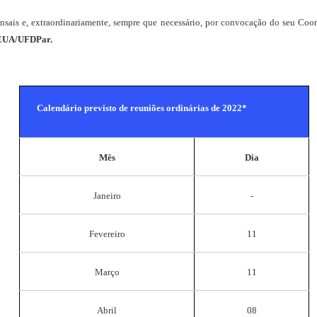
sais e, extraordinariamente, sempre que necessário, por convocação do seu Coor
UA/UFDPar.
Calendário previsto de reuniões ordinárias de 2022*
Mês
Dia
Janeiro
-
Fevereiro
11
Março
11
Abril
08