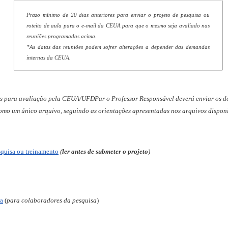
Prazo mínimo de 20 dias anteriores para enviar o projeto de pesquisa ou
roteito de aula para o e-mail da CEUA para que o mesmo seja avaliado nas
.
reuniões programadas acima
*As datas das reuniões podem sofrer alterações a depender das demandas
internas da CEUA.
cas para avaliação pela CEUA/UFDPar o Professor Responsável deverá enviar os d
omo um único arquivo, seguindo as orientações apresentadas nos arquivos disponi
squisa ou treinamento
(
ler antes de submeter o projeto
)
sa
(
para colaboradores da pesquisa
)