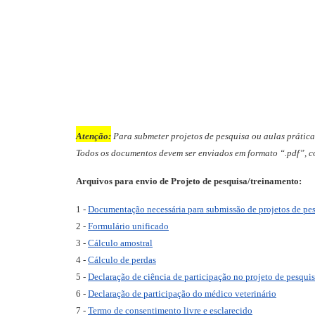
Atenção:
Para submeter projetos de pesquisa ou aulas práti
Todos os documentos devem ser enviados em formato “.pdf”, c
Arquivos para envio de Projeto de pesquisa/treinamento:
1 -
Documentação necessária para submissão de projetos de pe
2 -
Formulário unificado
3 -
Cálculo amostral
4 -
Cálculo de perdas
5 -
Declaração de ciência de participação no projeto de pesqui
6 -
Declaração de participação do médico veterinário
7 -
Termo de consentimento livre e esclarecido