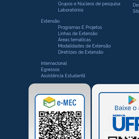
Grupos e Núcleos de pesquisa
De
Laboratórios
Si
Extensão
Programas E Projetos
Linhas de Extensão
Áreas temáticas
Modalidades de Extensão
Diretrizes de Extensão
Internacional
Egressos
Assistência Estudantil