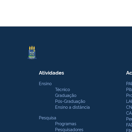
Atividades
Ac
Ensino
PA
Técnico
Pi
Graduação
Pr
Pós-Graduação
LA
Ensino a distância
CN
CA
Pesquisa
Pe
Programas
FA
Pesquisadores
FI