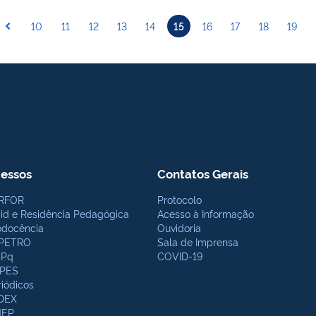
10
11
12
13
14
15
16
17
18
19
essos
Contatos Gerais
RFOR
Protocolo
bid e Residência Pedagógica
Acesso à Informação
odocência
Ouvidoria
PETRO
Sala de Imprensa
Pq
COVID-19
PES
riódicos
DEX
NEP