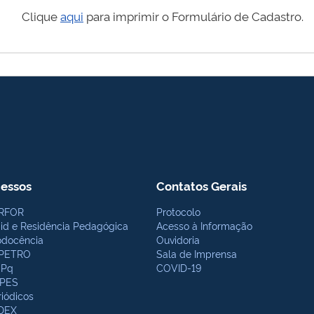
Clique
aqui
para imprimir o Formulário de Cadastro.
essos
Contatos Gerais
RFOR
Protocolo
bid e Residência Pedagógica
Acesso à Informação
odocência
Ouvidoria
PETRO
Sala de Imprensa
Pq
COVID-19
PES
riódicos
DEX