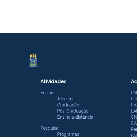
Atividades
Ac
Ensino
PA
Técnico
Pi
Graduação
Pr
Pós-Graduação
LA
Ensino a distância
CN
CA
Pesquisa
Pe
Programas
FA