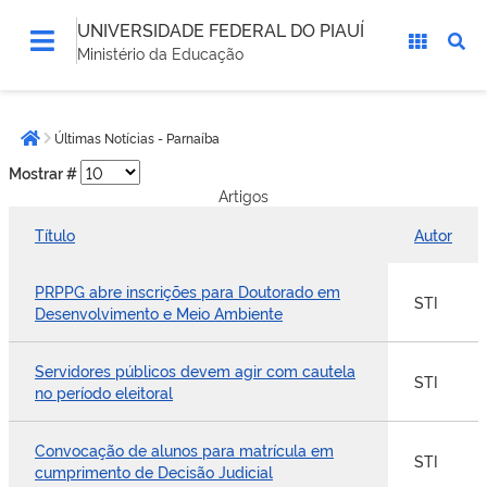
UNIVERSIDADE FEDERAL DO PIAUÍ
Ministério da Educação
Você
Últimas Notícias - Parnaíba
está
Página inicial
aqui:
Mostrar #
Artigos
Título
Autor
PRPPG abre inscrições para Doutorado em
STI
Desenvolvimento e Meio Ambiente
Servidores públicos devem agir com cautela
STI
no período eleitoral
Convocação de alunos para matrícula em
STI
cumprimento de Decisão Judicial