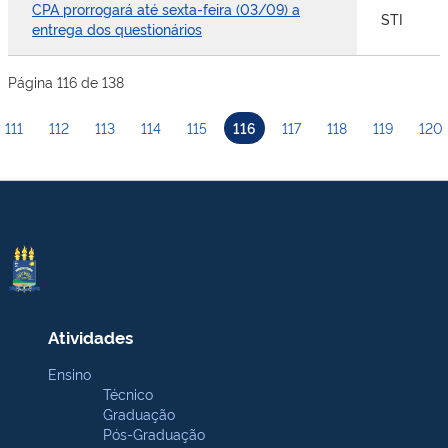
CPA prorrogará até sexta-feira (03/09) a
STI
entrega dos questionários
Página 116 de 138
111
112
113
114
115
116
117
118
119
120
Atividades
Ensino
Técnico
Graduação
Pós-Graduação