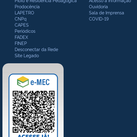
Pibid e Residência Pedagógica
Acesso à Informação
Prodocência
Ouvidoria
LAPETRO
Sala de Imprensa
CNPq
COVID-19
CAPES
Periódicos
FADEX
FINEP
Desconectar da Rede
Site Legado