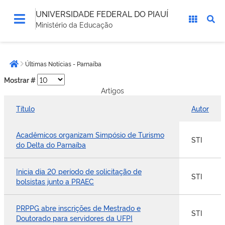
UNIVERSIDADE FEDERAL DO PIAUÍ
Ministério da Educação
Você
Últimas Notícias - Parnaíba
está
Página inicial
aqui:
Mostrar #
Artigos
Título
Autor
Acadêmicos organizam Simpósio de Turismo
STI
do Delta do Parnaíba
Inicia dia 20 período de solicitação de
STI
bolsistas junto a PRAEC
PRPPG abre inscrições de Mestrado e
STI
Doutorado para servidores da UFPI