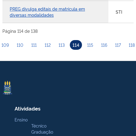
PREG divulga editais de matrícula em
STI
diversas modalidades
Página 114 de 138
109
110
111
112
113
114
115
116
117
118
Atividades
Ensino
Técnico
Graduação