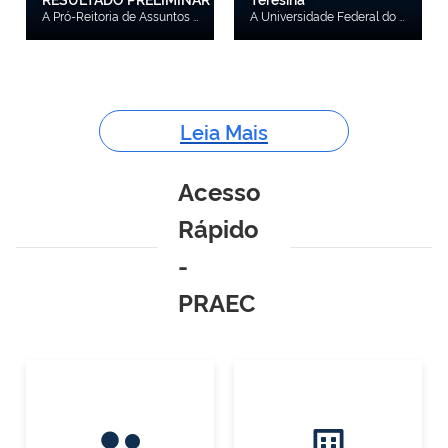
A Pró-Reitoria de Assuntos Estudantis e Comunitários (PRAEC) da Universidade Federal do Piauí (UFPI), por meio da Coordenação de Saúde, Esportes e Bem-Estar (COSEB), no uso de suas atribuições legais, torna pública a Retificação nº 01 do Edital nº 13/2026, referente ao Cronograma.Confira aqui a RetificaçãoConfira aqui o Resultado Preliminar
A Universidade Federal do Piauí (UFPI), por meio da Pró-Reitoria de Assuntos Estudantis e Comunitários (PRAEC), da Coordenadoria de Assistência Comunitária (CACOM) e do Setor de Serviço Social (SES), divulga a Lista de Inscrições e o Resultado Mensal da seleção para o benefício de fluxo contínuo Auxílio Creche (AC), referentes aos meses de março, abril, maio, junho e julho de 2026, conforme o Edital nº 03/2024/PRAEC/UFPI.Confira aqui o Resultado Confira aqui a Lista de inscritos
Leia Mais
Acesso
Rápido
-
PRAEC