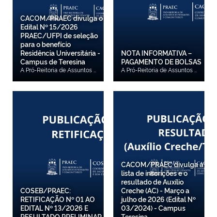
CACOM/PRAEC divulga o
Edital Nº 15/2026
PRAEC/UFPI de seleção
para o benefício
Residência Universitária -
NOTA INFORMATIVA –
Campus de Teresina
PAGAMENTO DE BOLSAS
A Pró-Reitoria de Assuntos Estudantis e Comunitários (PRAEC), por meio da Coordenadoria de Assistência Comunitária (CACOM), responsável pela coordenação, execução e acompanhamento dos Programas que integram as ações de assistência estudantil da Universidade Federal do Piauí (UFPI), estabelecem neste Edital as normas e critérios para seleção de candidatos/as ao benefício Residência Universitária (REU) do Campus Ministro Petrônio Portella - Teresina. Confira aqui o Edital
A Pró-Reitoria de Assuntos Estudantis e Comunitários (PRAEC/UFPI) informa que os procedimentos para regularização do pagamento das bolsas do Campus de Picos já foram realizados.A previsão é que o pagamento seja efetuado na segunda-feira, 10 de agosto, com crédito nas contas dos(as) estudantes na terça-feira, dia 11.A PRAEC compreende a importância desse recurso para os(as) estudantes e está acompanhando o processo para que o pagamento ocorra no prazo informado.Agradecemos a compreensão.
CACOM/PRAEC divulga a
lista de inscrições e o
resultado de Auxílio
COSEB/PRAEC:
Creche (AC) - Março a
RETIFICAÇÃO Nº 01 AO
julho de 2026 (Edital Nº
EDITAL Nº 13/2026 E
03/2024) - Campus
RESULTADO PRELIMINAR
Teresina