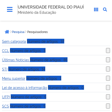
UNIVERSIDADE FEDERAL DO PIAUÍ
Ministério da Educação
Você
Pesquisa
Pesquisadores
está
Página inicial
aqui:
Sem categoria
Número de artigos: 37
CCL
Número de artigos: 3
Últimas Notícias
Número de artigos: 85
STI
Número de artigos: 14
Menu superior
Número de artigos: 1
Lei de acesso à informação
Número de artigos: 0
UFPI
Número de artigos: 5
SCS
Número de artigos: 5