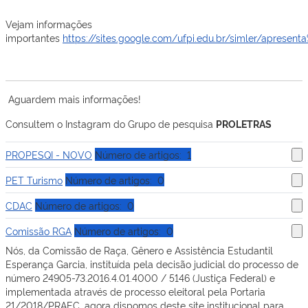
Vejam informações
importantes
https://sites.google.com/ufpi.edu.br/simler/apres
Aguardem mais informações!
Consultem o Instagram do Grupo de pesquisa
PROLETRAS
PROPESQI - NOVO
Número de artigos: 1
PET Turismo
Número de artigos: 0
CDAC
Número de artigos: 0
Comissão RGA
Número de artigos: 0
Nós, da Comissão de Raça, Gênero e Assistência Estudantil
Esperança Garcia, instituída pela decisão judicial do processo de
número 24905-73.2016.4.01.4000 / 5146 (Justiça Federal) e
implementada através de processo eleitoral pela Portaria
21/2018/PRAEC, agora dispomos deste site institucional para