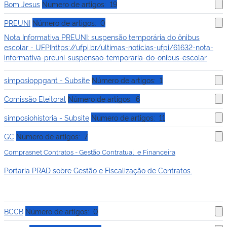
Bom Jesus
Número de artigos: 19
PREUNI
Número de artigos: 0
Nota Informativa PREUNI: suspensão temporária do ônibus
escolar - UFPI
https://ufpi.br/ultimas-noticias-ufpi/61632-nota-
informativa-preuni-suspensao-temporaria-do-onibus-escolar
simposioppgant - Subsite
Número de artigos: 1
Comissão Eleitoral
Número de artigos: 6
simposiohistoria - Subsite
Número de artigos: 11
GC
Número de artigos: 7
Comprasnet Contratos - Gestão Contratual e Financeira
Portaria PRAD sobre Gestão e Fiscalização de Contratos.
BCCB
Número de artigos: 0