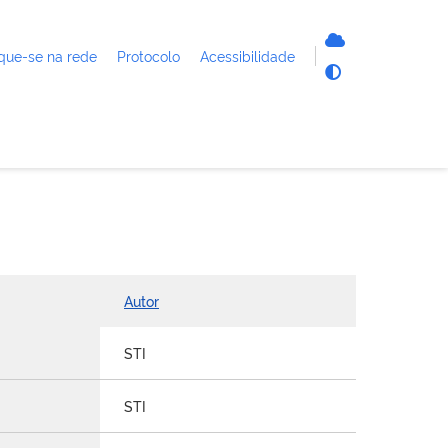
que-se na rede
Protocolo
Acessibilidade
Autor
STI
STI