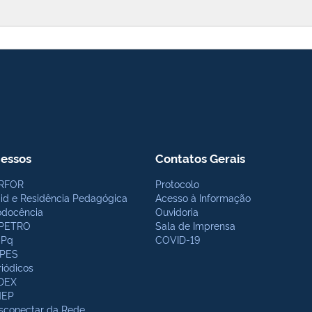
essos
Contatos Gerais
RFOR
Protocolo
bid e Residência Pedagógica
Acesso à Informação
odocência
Ouvidoria
PETRO
Sala de Imprensa
Pq
COVID-19
PES
riódicos
DEX
NEP
sconectar da Rede