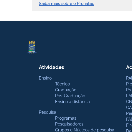
Saiba mais sobre o Pronatec
Atividades
Ac
Ensino
PA
Técnico
Pi
Graduação
Pr
Pós-Graduação
LA
Ensino a distância
CN
CA
Pesquisa
Pe
Programas
FA
Pesquisadores
FI
Grupos e Núcleos de pesquisa
De