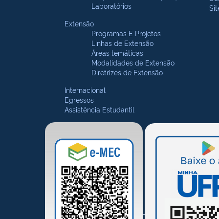
Laboratórios
Si
Extensão
Programas E Projetos
Linhas de Extensão
Áreas temáticas
Modalidades de Extensão
Diretrizes de Extensão
Internacional
Egressos
Assistência Estudantil