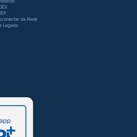
riódicos
DEX
NEP
sconectar da Rede
te Legado