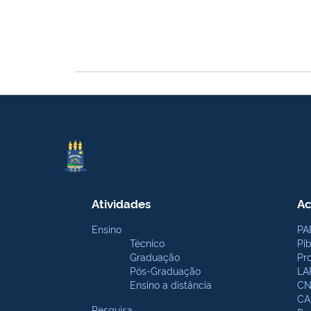
Atividades
Ac
Ensino
PA
Técnico
Pi
Graduação
Pr
Pós-Graduação
LA
Ensino a distância
CN
CA
Pesquisa