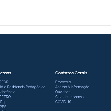
essos
Contatos Gerais
RFOR
Protocolo
bid e Residência Pedagógica
Acesso à Informação
odocência
Ouvidoria
PETRO
Sala de Imprensa
Pq
COVID-19
PES