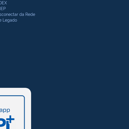
DEX
NEP
sconectar da Rede
te Legado