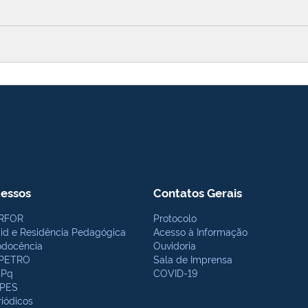
essos
Contatos Gerais
RFOR
Protocolo
bid e Residência Pedagógica
Acesso à Informação
odocência
Ouvidoria
PETRO
Sala de Imprensa
Pq
COVID-19
PES
riódicos