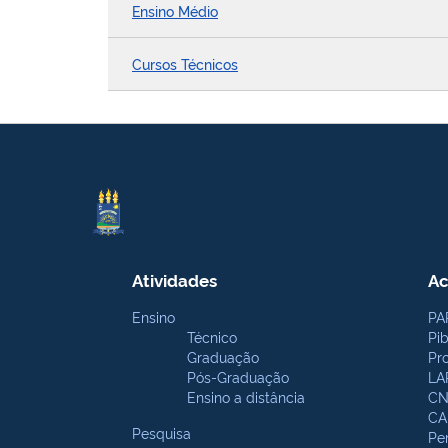
Ensino Médio
Cursos Técnicos
Atividades
Ac
Ensino
PA
Técnico
Pi
Graduação
Pr
Pós-Graduação
LA
Ensino a distância
CN
CA
Pesquisa
Pe