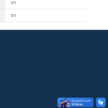
STI
STI