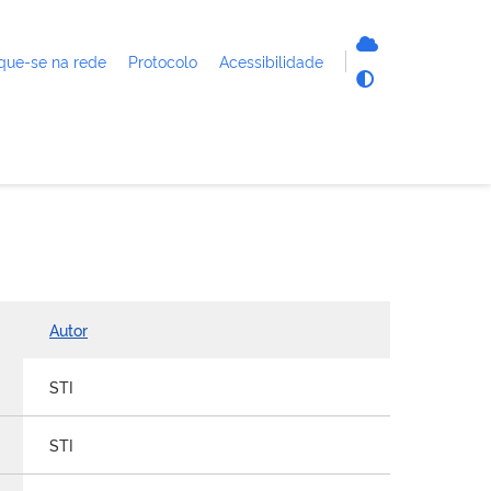
que-se na rede
Protocolo
Acessibilidade
Autor
STI
STI