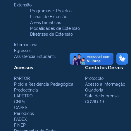
Extensão
Programas E Projetos
Linhas de Extensão
Áreas temáticas
Modalidades de Extensão
Diretrizes de Extensão
Internacional
Egressos
Assistência Estudantil
Acessos
Contatos Gerais
PARFOR
Protocolo
Pibid e Residência Pedagógica
Acesso à Informação
Prodocência
Ouvidoria
LAPETRO
Sala de Imprensa
CNPq
COVID-19
CAPES
Periódicos
FADEX
FINEP
Desconectar da Rede