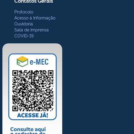
Contatos Gerais
Protocolo
Acesso à Informação
Ouvidoria
Sala de Imprensa
COVID-19