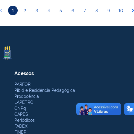
1
2
3
4
5
6
7
8
9
10
Acessos
PARFOR
Pibid e Residência Pedagógica
Prodocência
LAPETRO
CNPq
CAPES
Periódicos
FADEX
FINEP