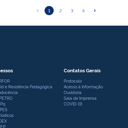
1
2
3
4
essos
Contatos Gerais
RFOR
Protocolo
bid e Residência Pedagógica
Acesso à Informação
odocência
Ouvidoria
PETRO
Sala de Imprensa
Pq
COVID-19
PES
riódicos
DEX
NEP