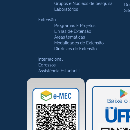
Grupos e Núcleos de pesquisa
De
Laboratórios
Si
Extensão
Programas E Projetos
Linhas de Extensão
Áreas temáticas
Modalidades de Extensão
Diretrizes de Extensão
Internacional
Egressos
Assistência Estudantil