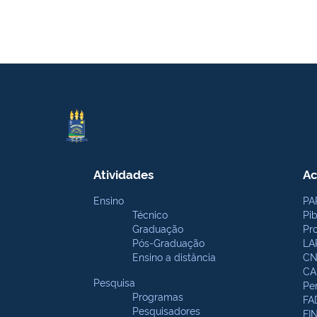
Atividades
Ac
Ensino
PA
Técnico
Pi
Graduação
Pr
Pós-Graduação
LA
Ensino a distância
CN
CA
Pesquisa
Pe
Programas
FA
Pesquisadores
FI