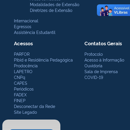
Modalidades de Extensão
Diretrizes de Extensão
Internacional
Egressos
Assistência Estudantil
Acessos
Contatos Gerais
PARFOR
Protocolo
Pibid e Residência Pedagógica
Acesso à Informação
Prodocência
Ouvidoria
LAPETRO
Sala de Imprensa
CNPq
COVID-19
CAPES
Periódicos
FADEX
FINEP
Desconectar da Rede
Site Legado