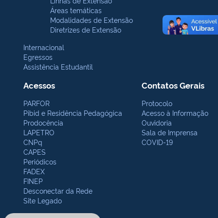
Linhas de Extensão
Áreas temáticas
Modalidades de Extensão
Diretrizes de Extensão
Internacional
Egressos
Assistência Estudantil
Acessos
Contatos Gerais
PARFOR
Protocolo
Pibid e Residência Pedagógica
Acesso à Informação
Prodocência
Ouvidoria
LAPETRO
Sala de Imprensa
CNPq
COVID-19
CAPES
Periódicos
FADEX
FINEP
Desconectar da Rede
Site Legado