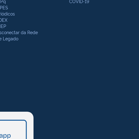
Pq
COVID-19
PES
riódicos
DEX
NEP
sconectar da Rede
te Legado