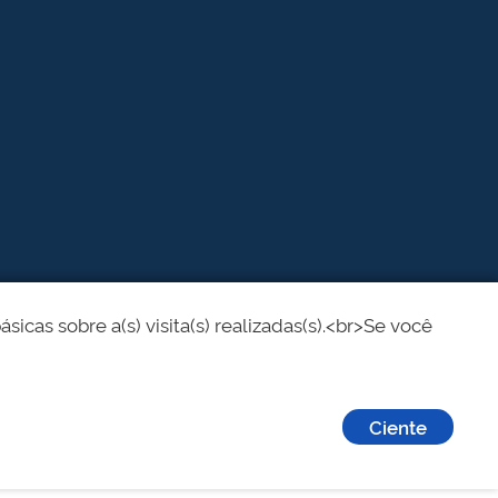
cas sobre a(s) visita(s) realizadas(s).<br>Se você
Ciente