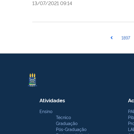
13/07/2021 09:14
1897
Atividades
Ac
Ensino
PA
Técnico
Pi
Graduação
Pr
Pós-Graduação
LA