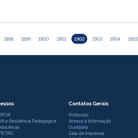
1898
1899
1900
1901
1902
1903
1904
1905
essos
Contatos Gerais
RFOR
Protocolo
bid e Residência Pedagógica
Acesso à Informação
odocência
Ouvidoria
PETRO
Sala de Imprensa