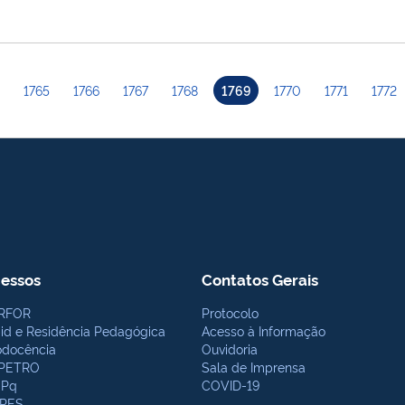
1765
1766
1767
1768
1769
1770
1771
1772
essos
Contatos Gerais
RFOR
Protocolo
bid e Residência Pedagógica
Acesso à Informação
odocência
Ouvidoria
PETRO
Sala de Imprensa
Pq
COVID-19
PES