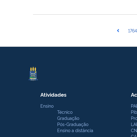
1764
Atividades
Ac
Ensino
PA
Técnico
Pi
Graduação
Pr
Pós-Graduação
LA
Ensino a distância
CN
CA