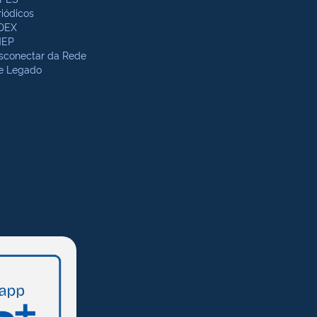
riódicos
DEX
NEP
sconectar da Rede
te Legado