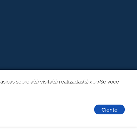
cas sobre a(s) visita(s) realizadas(s).<br>Se você
Ciente