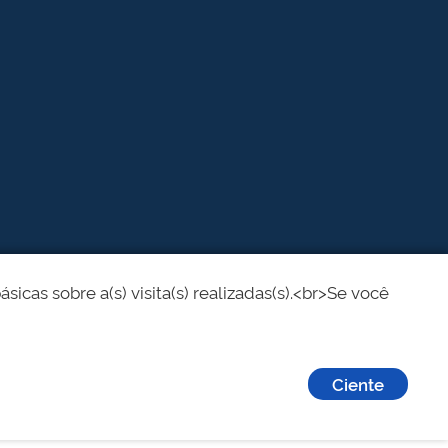
cas sobre a(s) visita(s) realizadas(s).<br>Se você
Ciente