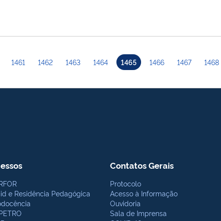
1461
1462
1463
1464
1465
1466
1467
1468
essos
Contatos Gerais
RFOR
Protocolo
bid e Residência Pedagógica
Acesso à Informação
odocência
Ouvidoria
PETRO
Sala de Imprensa