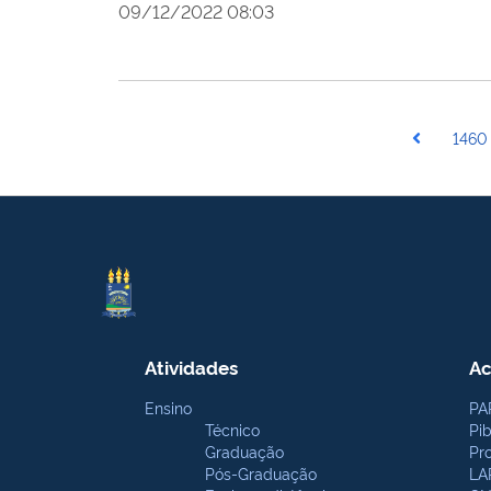
09/12/2022 08:03
1460
Atividades
Ac
Ensino
PA
Técnico
Pi
Graduação
Pr
Pós-Graduação
LA