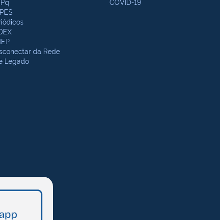
Pq
COVID-19
PES
riódicos
DEX
NEP
sconectar da Rede
te Legado