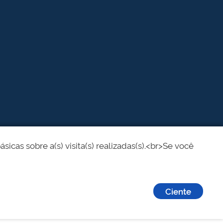
cas sobre a(s) visita(s) realizadas(s).<br>Se você
Ciente