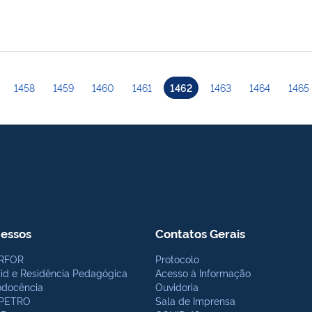
1458
1459
1460
1461
1462
1463
1464
1465
essos
Contatos Gerais
RFOR
Protocolo
bid e Residência Pedagógica
Acesso à Informação
odocência
Ouvidoria
PETRO
Sala de Imprensa