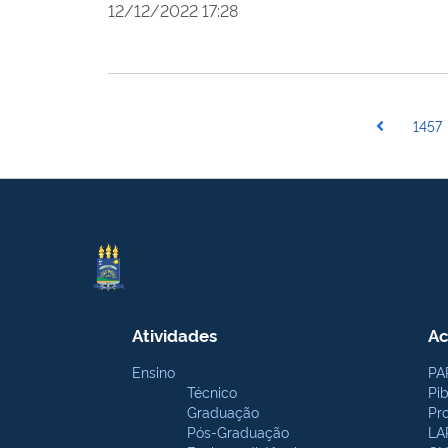
12/12/2022 17:28
1457
Atividades
Ac
Ensino
PA
Técnico
Pi
Graduação
Pr
Pós-Graduação
LA