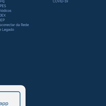
Pq
COVID-19
PES
riódicos
DEX
NEP
sconectar da Rede
te Legado