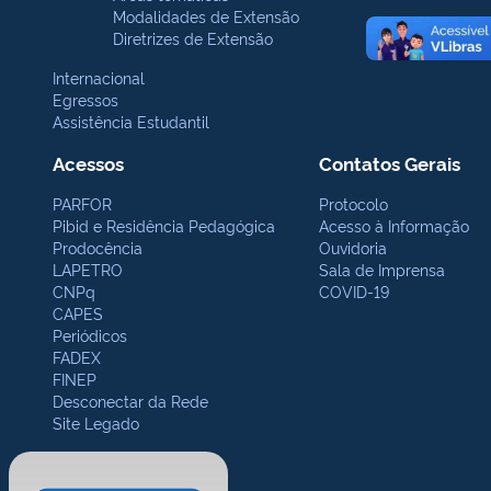
Modalidades de Extensão
Diretrizes de Extensão
Internacional
Egressos
Assistência Estudantil
Acessos
Contatos Gerais
PARFOR
Protocolo
Pibid e Residência Pedagógica
Acesso à Informação
Prodocência
Ouvidoria
LAPETRO
Sala de Imprensa
CNPq
COVID-19
CAPES
Periódicos
FADEX
FINEP
Desconectar da Rede
Site Legado