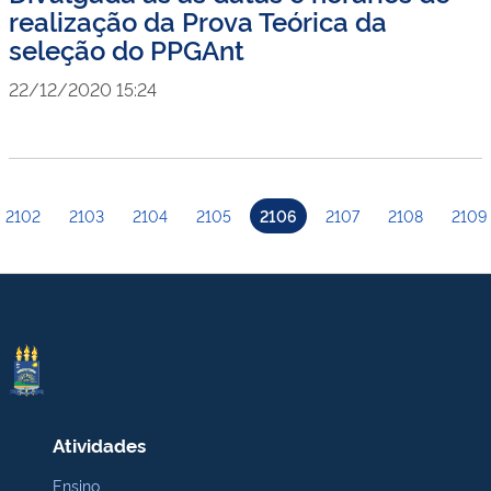
realização da Prova Teórica da
seleção do PPGAnt
22/12/2020 15:24
2102
2103
2104
2105
2106
2107
2108
2109
Atividades
Ensino