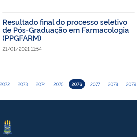
Resultado final do processo seletivo
de Pós-Graduação em Farmacologia
(PPGFARM)
21/01/2021 11:54
2072
2073
2074
2075
2076
2077
2078
2079