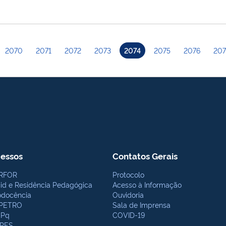
2070
2071
2072
2073
2074
2075
2076
207
essos
Contatos Gerais
RFOR
Protocolo
bid e Residência Pedagógica
Acesso à Informação
odocência
Ouvidoria
PETRO
Sala de Imprensa
Pq
COVID-19
PES