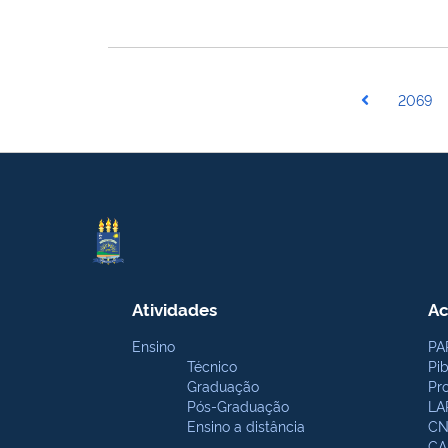
2069
Atividades
Ac
Ensino
PA
Técnico
Pi
Graduação
Pr
Pós-Graduação
LA
Ensino a distância
CN
CA