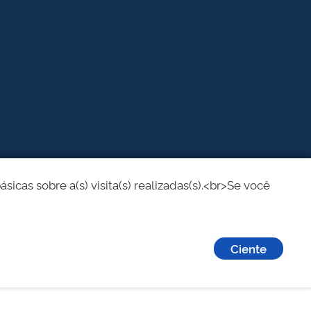
cas sobre a(s) visita(s) realizadas(s).<br>Se você
Ciente