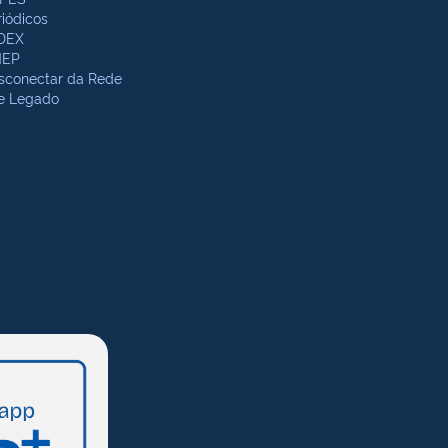
riódicos
DEX
NEP
sconectar da Rede
te Legado