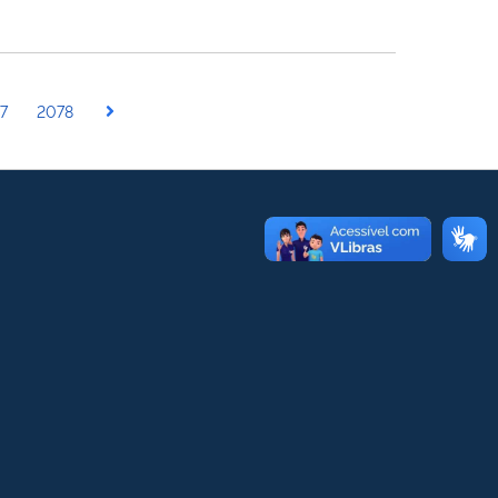
7
2078