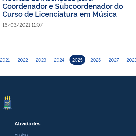
Coordenador e Subcoordenador do
Curso de Licenciatura em Música
16/03/2021 11:07
2021
2022
2023
2024
2025
2026
2027
202
Atividades
Ensino