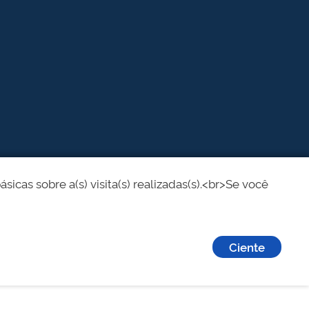
cas sobre a(s) visita(s) realizadas(s).<br>Se você
Ciente