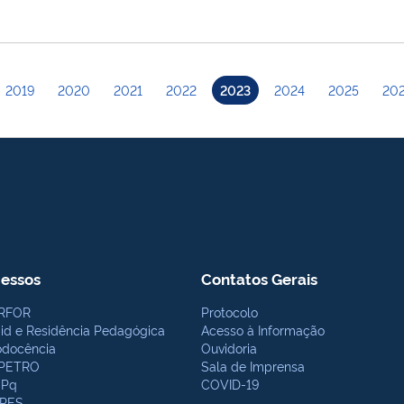
2019
2020
2021
2022
2023
2024
2025
20
essos
Contatos Gerais
RFOR
Protocolo
bid e Residência Pedagógica
Acesso à Informação
odocência
Ouvidoria
PETRO
Sala de Imprensa
Pq
COVID-19
PES