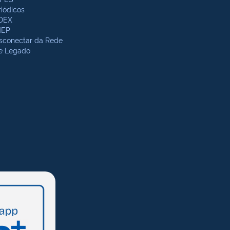
riódicos
DEX
NEP
sconectar da Rede
te Legado