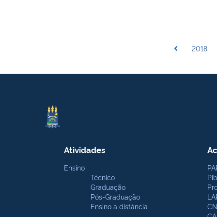
2018
Atividades
Ac
Ensino
PA
Técnico
Pi
Graduação
Pr
Pós-Graduação
LA
Ensino a distância
CN
CA