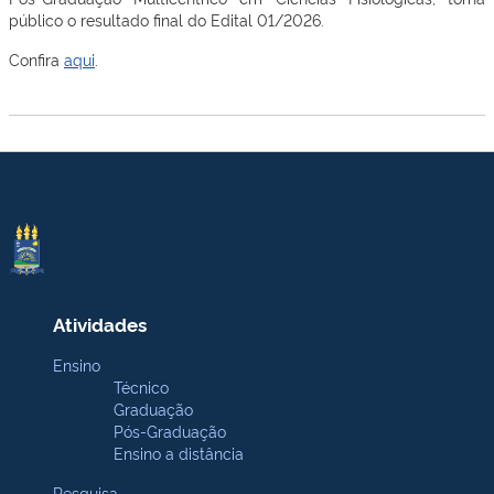
público o resultado final do Edital 01/2026.
Confira
aqui
.
Atividades
Ensino
Técnico
Graduação
Pós-Graduação
Ensino a distância
Pesquisa