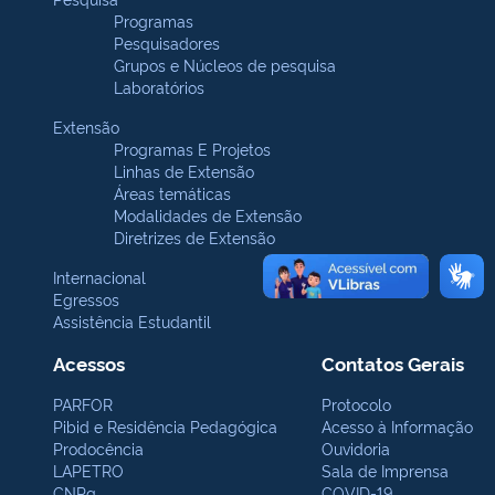
Programas
Pesquisadores
Grupos e Núcleos de pesquisa
Laboratórios
Extensão
Programas E Projetos
Linhas de Extensão
Áreas temáticas
Modalidades de Extensão
Diretrizes de Extensão
Internacional
Egressos
Assistência Estudantil
Acessos
Contatos Gerais
PARFOR
Protocolo
Pibid e Residência Pedagógica
Acesso à Informação
Prodocência
Ouvidoria
LAPETRO
Sala de Imprensa
CNPq
COVID-19