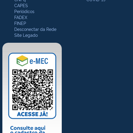
CAPES
Periódicos
FADEX
FINEP
Desconectar da Rede
Site Legado