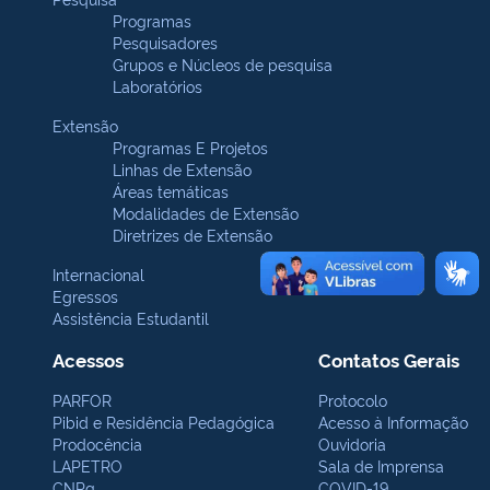
Programas
Pesquisadores
Grupos e Núcleos de pesquisa
Laboratórios
Extensão
Programas E Projetos
Linhas de Extensão
Áreas temáticas
Modalidades de Extensão
Diretrizes de Extensão
Internacional
Egressos
Assistência Estudantil
Acessos
Contatos Gerais
PARFOR
Protocolo
Pibid e Residência Pedagógica
Acesso à Informação
Prodocência
Ouvidoria
LAPETRO
Sala de Imprensa
CNPq
COVID-19