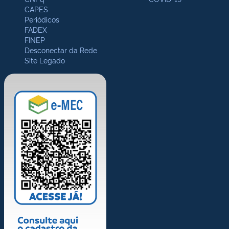
CAPES
Periódicos
FADEX
FINEP
Desconectar da Rede
Site Legado