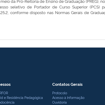
r meio da Pró-Reitoria de Ensino de Graduação (PREG), no 
esso seletivo de Portador de Curso Superior (PCS) 
 2025.2, conforme disposto nas Normas Gerais de Gradu
essos
Contatos Gerais
RFOR
Protocolo
bid e Residência Pedagógica
Acesso à Informação
odocência
Ouvidoria