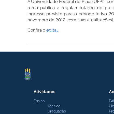
A Universidade Federal do Piauí (UFPI), po
torna pública a regulamentação do proc
ingresso previsto para o período letivo
novembro de 2012, com suas atualizações).
Confira o
edital
.
Atividades
Ac
Ensino
PA
Técnico
Pi
Graduação
Pr