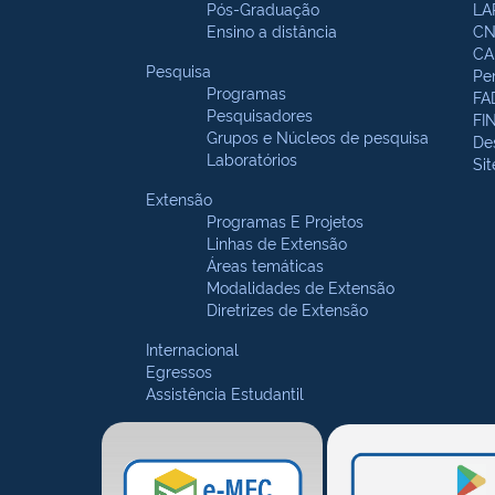
Pós-Graduação
LA
Ensino a distância
CN
CA
Pesquisa
Pe
Programas
FA
Pesquisadores
FI
Grupos e Núcleos de pesquisa
De
Laboratórios
Si
Extensão
Programas E Projetos
Linhas de Extensão
Áreas temáticas
Modalidades de Extensão
Diretrizes de Extensão
Internacional
Egressos
Assistência Estudantil