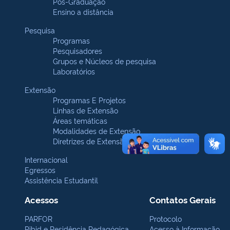
Pós-Graduação
Ensino a distância
Pesquisa
Programas
Pesquisadores
Grupos e Núcleos de pesquisa
Laboratórios
Extensão
Programas E Projetos
Linhas de Extensão
Áreas temáticas
Modalidades de Extensão
Diretrizes de Extensão
Internacional
Egressos
Assistência Estudantil
Acessos
Contatos Gerais
PARFOR
Protocolo
Pibid e Residência Pedagógica
Acesso à Informação