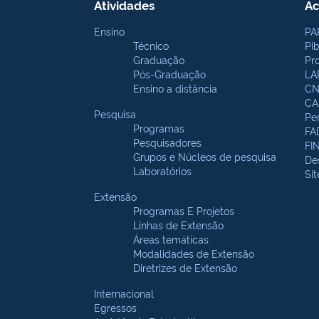
Atividades
Ac
Ensino
PA
Técnico
Pi
Graduação
Pr
Pós-Graduação
LA
Ensino a distância
CN
CA
Pesquisa
Pe
Programas
FA
Pesquisadores
FI
Grupos e Núcleos de pesquisa
De
Laboratórios
Si
Extensão
Programas E Projetos
Linhas de Extensão
Áreas temáticas
Modalidades de Extensão
Diretrizes de Extensão
Internacional
Egressos