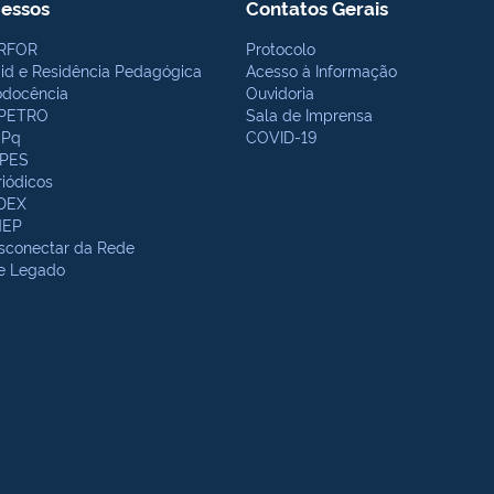
essos
Contatos Gerais
RFOR
Protocolo
bid e Residência Pedagógica
Acesso à Informação
odocência
Ouvidoria
PETRO
Sala de Imprensa
Pq
COVID-19
PES
riódicos
DEX
NEP
sconectar da Rede
te Legado