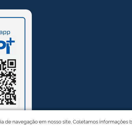
ia de navegação em nosso site. Coletamos informações bási