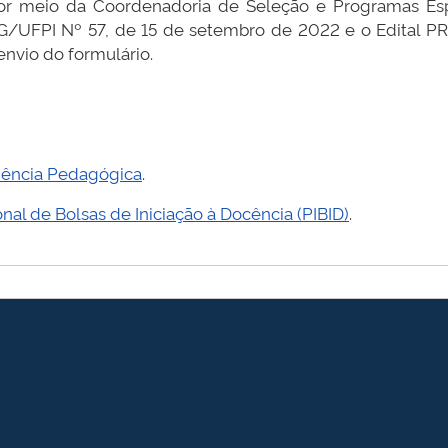
por meio da Coordenadoria de Seleção e Programas Esp
EG/UFPI Nº 57, de 15 de setembro de 2022 e o Edital 
nvio do formulário.
idência Pedagógica
.
onal de Bolsas de Iniciação à Docência (PIBID)
.