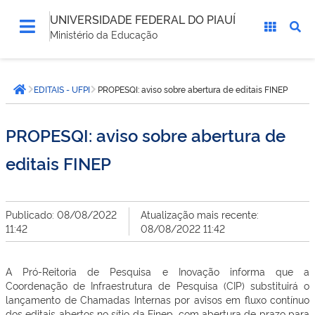
UNIVERSIDADE FEDERAL DO PIAUÍ
Ministério da Educação
Você
EDITAIS - UFPI
PROPESQI: aviso sobre abertura de editais FINEP
está
Página inicial
aqui:
PROPESQI: aviso sobre abertura de
editais FINEP
Publicado: 08/08/2022
Atualização mais recente:
11:42
08/08/2022 11:42
A Pró-Reitoria de Pesquisa e Inovação informa que a
Coordenação de Infraestrutura de Pesquisa (CIP) substituirá o
lançamento de Chamadas Internas por avisos em fluxo contínuo
dos editais abertos no sítio da Finep, com abertura de prazo para